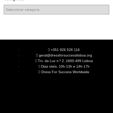
+351 926 526 116
geral@dressforsuccesslisboa.org
Trv. da Luz n.º 2, 1600-499 Lisboa
Dias úteis, 10h-13h e 14h-17h
Dress For Success Worldwide
SOBRE NÓS
A Nossa Missão
Equipa
Órgãos Sociais
Rede Global