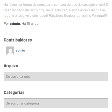
Há lá melhor forma de começar a semana do que de coração cheio? O
peito inchado de tanto orgulho? Desta vez, a sorte esteve do nosso
lado, e a taça veio connosco! Parabéns Equipa, parabéns Portugal!!
Por
admin
, Há
10 anos
Contribuidores
admin
Arquivo
Categorias