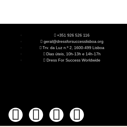
+351 926 526 116
geral@dressforsuccesslisboa.org
Trv. da Luz n.º 2, 1600-499 Lisboa
Dias úteis, 10h-13h e 14h-17h
Dress For Success Worldwide
SOBRE NÓS
A Nossa Missão
Equipa
Órgãos Sociais
Rede Global