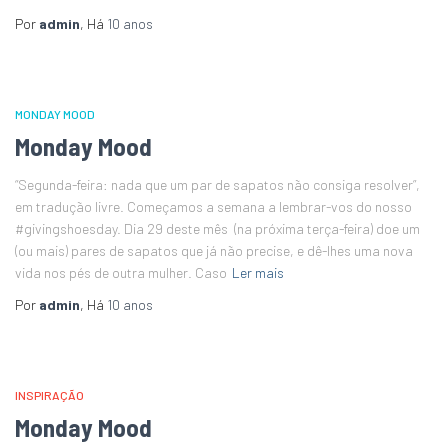
Por
admin
, Há
10 anos
MONDAY MOOD
Monday Mood
“Segunda-feira: nada que um par de sapatos não consiga resolver”,
em tradução livre. Começamos a semana a lembrar-vos do nosso
#givingshoesday. Dia 29 deste mês (na próxima terça-feira) doe um
(ou mais) pares de sapatos que já não precise, e dê-lhes uma nova
vida nos pés de outra mulher. Caso
Ler mais
Por
admin
, Há
10 anos
INSPIRAÇÃO
Monday Mood