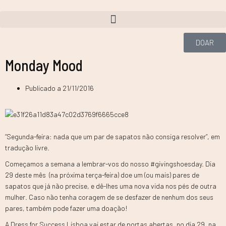
DOAR
Monday Mood
Publicado a
21/11/2016
“Segunda-feira: nada que um par de sapatos não consiga resolver”, em
tradução livre.
Começamos a semana a lembrar-vos do nosso #givingshoesday. Dia
29 deste mês (na próxima terça-feira) doe um (ou mais) pares de
sapatos que já não precise, e dê-lhes uma nova vida nos pés de outra
mulher. Caso não tenha coragem de se desfazer de nenhum dos seus
pares, também pode fazer uma doação!
A Dress for Success Lisboa vai estar de portas abertas, no dia 29, na