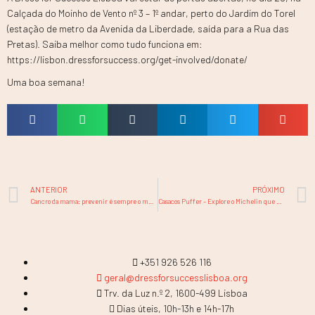
Calçada do Moinho de Vento nº 3 – 1º andar, perto do Jardim do Torel
(estação de metro da Avenida da Liberdade, saída para a Rua das
Pretas). Saiba melhor como tudo funciona em:
https://lisbon.dressforsuccess.org/get-involved/donate/
Uma boa semana!
ANTERIOR
PRÓXIMO
Cancro da mama: prevenir é sempre o melhor remédio
Casacos Puffer – Explore o Michelin que há em si!
+351 926 526 116
geral@dressforsuccesslisboa.org
Trv. da Luz n.º 2, 1600-499 Lisboa
Dias úteis, 10h-13h e 14h-17h