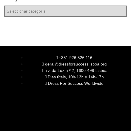
+351 926 526 116
geral@dressforsuccesslisboa.org
Trv. da Luz n.º 2, 1600-499 Lisboa
Dias úteis, 10h-13h e 14h-17h
Dress For Success Worldwide
SOBRE NÓS
A Nossa Missão
Equipa
Órgãos Sociais
Rede Global