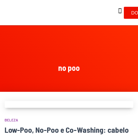
DO
no poo
BELEZA
Low-Poo, No-Poo e Co-Washing: cabelo