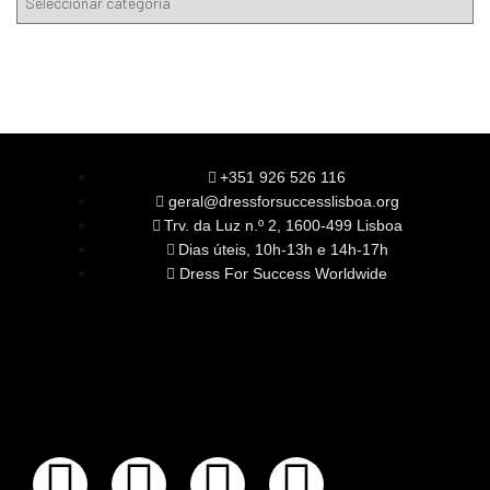
+351 926 526 116
geral@dressforsuccesslisboa.org
Trv. da Luz n.º 2, 1600-499 Lisboa
Dias úteis, 10h-13h e 14h-17h
Dress For Success Worldwide
SOBRE NÓS
A Nossa Missão
Equipa
Órgãos Sociais
Rede Global