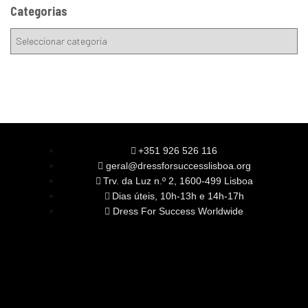
Categorias
+351 926 526 116
geral@dressforsuccesslisboa.org
Trv. da Luz n.º 2, 1600-499 Lisboa
Dias úteis, 10h-13h e 14h-17h
Dress For Success Worldwide
SOBRE NÓS
A Nossa Missão
Equipa
Órgãos Sociais
Rede Global