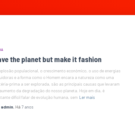
DA
ve the planet but make it fashion
xplosão populacional, o crescimento económico, o uso de energias
uidoras e a forma como o Homem encara a natureza como uma
éria-prima a ser explorada, são as principais causas que levaram
aumento da degradação do nosso planeta. Hoje em dia, é
tante difícil falar de evolução humana, sem
Ler mais
r
admin
, Há
7 anos