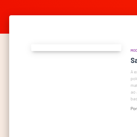
MO
Sa
A e
pol
mat
ao 
bas
Po