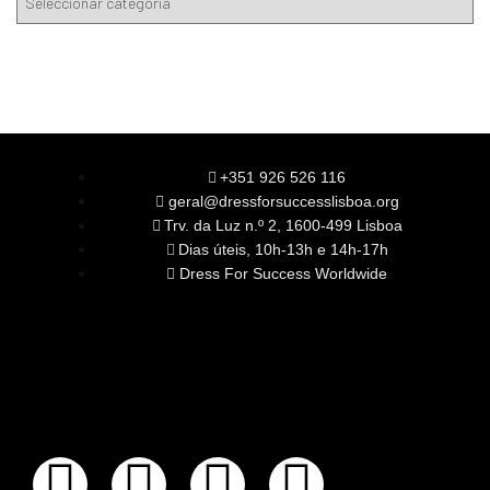
+351 926 526 116
geral@dressforsuccesslisboa.org
Trv. da Luz n.º 2, 1600-499 Lisboa
Dias úteis, 10h-13h e 14h-17h
Dress For Success Worldwide
SOBRE NÓS
A Nossa Missão
Equipa
Órgãos Sociais
Rede Global