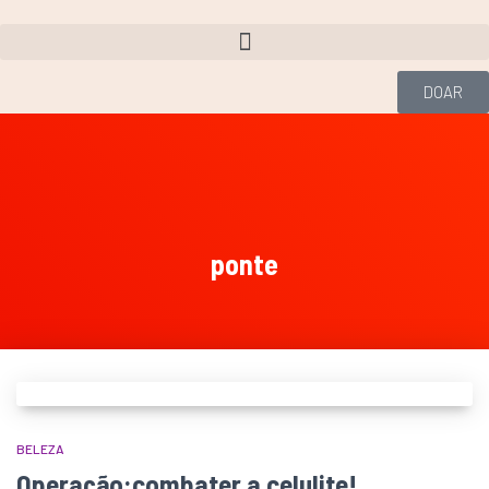
DOAR
ponte
BELEZA
Operação:combater a celulite!