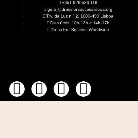
+351 926 526 116
geral@dressforsuccesslisboa.org
Trv. da Luz n.º 2, 1600-499 Lisboa
Dias úteis, 10h-13h e 14h-17h
Dress For Success Worldwide
SOBRE NÓS
A Nossa Missão
Equipa
Órgãos Sociais
Rede Global