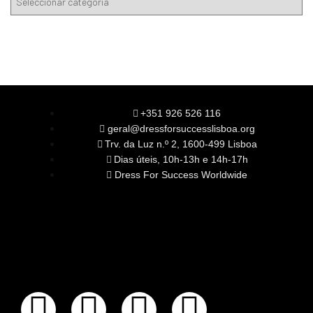
+351 926 526 116
geral@dressforsuccesslisboa.org
Trv. da Luz n.º 2, 1600-499 Lisboa
Dias úteis, 10h-13h e 14h-17h
Dress For Success Worldwide
SOBRE NÓS
A Nossa Missão
Equipa
Órgãos Sociais
Rede Global