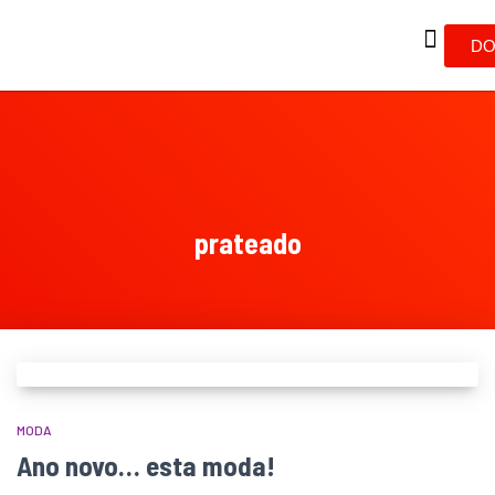
DO
prateado
MODA
Ano novo… esta moda!