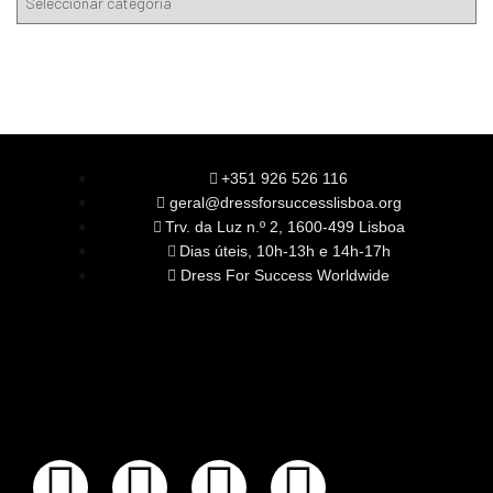
+351 926 526 116
geral@dressforsuccesslisboa.org
Trv. da Luz n.º 2, 1600-499 Lisboa
Dias úteis, 10h-13h e 14h-17h
Dress For Success Worldwide
SOBRE NÓS
A Nossa Missão
Equipa
Órgãos Sociais
Rede Global