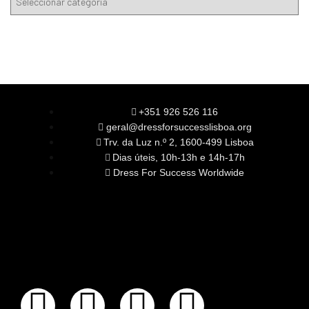
+351 926 526 116
geral@dressforsuccesslisboa.org
Trv. da Luz n.º 2, 1600-499 Lisboa
Dias úteis, 10h-13h e 14h-17h
Dress For Success Worldwide
SOBRE NÓS
A Nossa Missão
Equipa
Órgãos Sociais
Rede Global