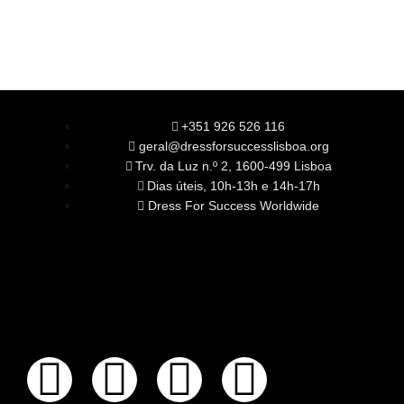
+351 926 526 116
geral@dressforsuccesslisboa.org
Trv. da Luz n.º 2, 1600-499 Lisboa
Dias úteis, 10h-13h e 14h-17h
Dress For Success Worldwide
SOBRE NÓS
A Nossa Missão
Equipa
Órgãos Sociais
Rede Global