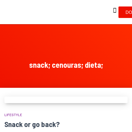
DO
snack; cenouras; dieta;
LIFESTYLE
Snack or go back?