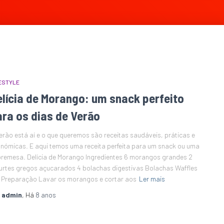
ESTYLE
elícia de Morango: um snack perfeito
ara os dias de Verão
erão está aí e o que queremos são receitas saudáveis, práticas e
nómicas. E aqui temos uma receita perfeita para um snack ou uma
remesa. Delícia de Morango Ingredientes 6 morangos grandes 2
urtes gregos açucarados 4 bolachas digestivas Bolachas Waffles
 Preparação Lavar os morangos e cortar aos
Ler mais
r
admin
, Há
8 anos