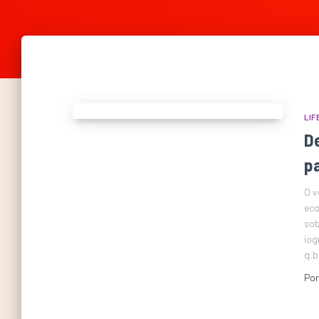
LIF
D
p
O v
eco
sob
iog
q.b
Po