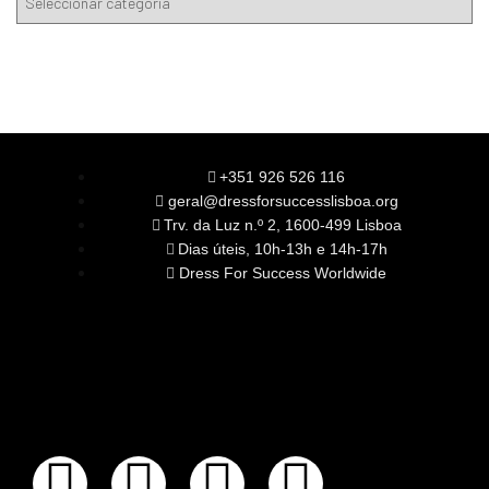
+351 926 526 116
geral@dressforsuccesslisboa.org
Trv. da Luz n.º 2, 1600-499 Lisboa
Dias úteis, 10h-13h e 14h-17h
Dress For Success Worldwide
SOBRE NÓS
A Nossa Missão
Equipa
Órgãos Sociais
Rede Global