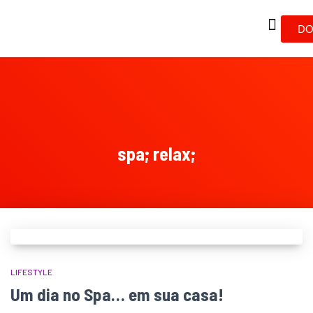
DO
spa; relax;
LIFESTYLE
Um dia no Spa… em sua casa!