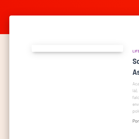
LIF
S
As
Aca
lá)
fal
env
pol
Po