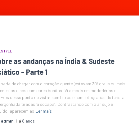
ESTYLE
obre as andanças na Índia & Sudeste
iático – Parte 1
bada de chegar com o coração quente (estavam 30º graus ou mais
, enchi os olhos com cores bonitas! Vi a moda em modo-férias e
o-vos desse ponto de vista: sem filtros e com fotografias de turista
ergonhada tiradas “à socapa”. Contrastando com o ar sujo e
uído, aparecem as
Ler mais
r
admin
, Há
8 anos