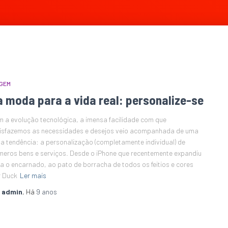
GEM
a moda para a vida real: personalize-se
 a evolução tecnológica, a imensa facilidade com que
isfazemos as necessidades e desejos veio acompanhada de uma
a tendência: a personalização (completamente individual) de
meros bens e serviços. Desde o iPhone que recentemente expandiu
a o encarnado, ao pato de borracha de todos os feitios e cores
r Duck
Ler mais
r
admin
, Há
9 anos