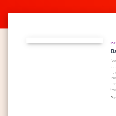
IMA
D
Com
sat
nov
inú
par
(ve
Po