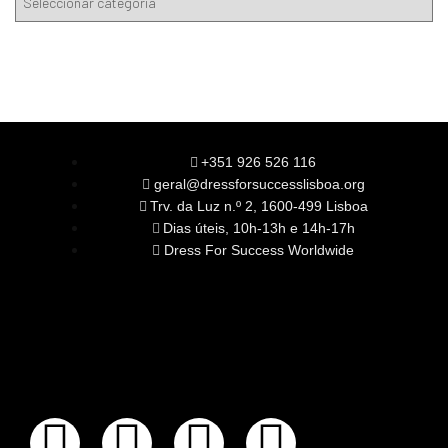
+351 926 526 116
geral@dressforsuccesslisboa.org
Trv. da Luz n.º 2, 1600-499 Lisboa
Dias úteis, 10h-13h e 14h-17h
Dress For Success Worldwide
SOBRE NÓS
A Nossa Missão
Equipa
Órgãos Sociais
Rede Global