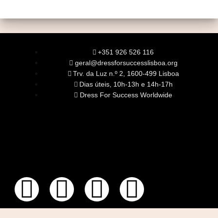
+351 926 526 116
geral@dressforsuccesslisboa.org
Trv. da Luz n.º 2, 1600-499 Lisboa
Dias úteis, 10h-13h e 14h-17h
Dress For Success Worldwide
SOBRE NÓS
A Nossa Missão
Equipa
Órgãos Sociais
Rede Global