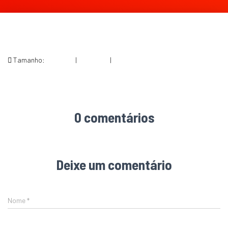
Tamanho:
150 × 150
|
200 × 300
|
564 × 846
0 comentários
Deixe um comentário
Nome
*