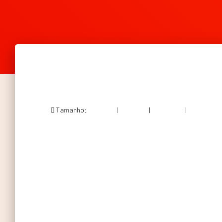
Tamanho:
150 × 150
|
128 × 300
|
437 × 1024
|
564 × 1323