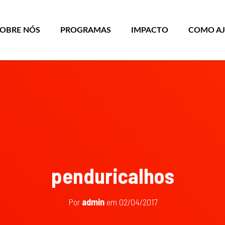
SOBRE NÓS
PROGRAMAS
IMPACTO
COMO A
penduricalhos
Por
admin
em
02/04/2017