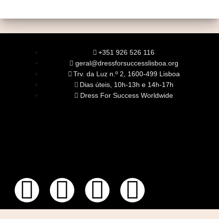
+351 926 526 116
geral@dressforsuccesslisboa.org
Trv. da Luz n.º 2, 1600-499 Lisboa
Dias úteis, 10h-13h e 14h-17h
Dress For Success Worldwide
SOBRE NÓS
A Nossa Missão
Equipa
Órgãos Sociais
Rede Global