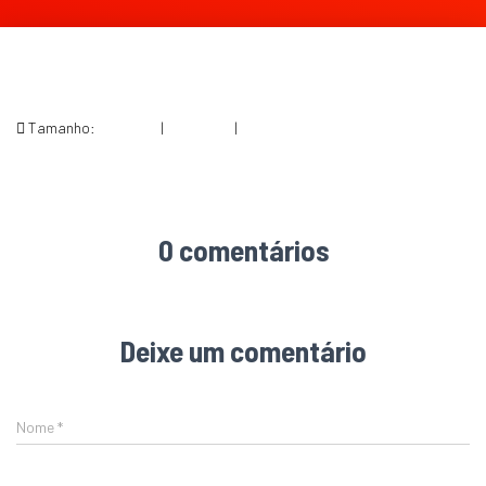
Tamanho:
150 × 150
|
228 × 300
|
564 × 742
0 comentários
Deixe um comentário
Nome
*