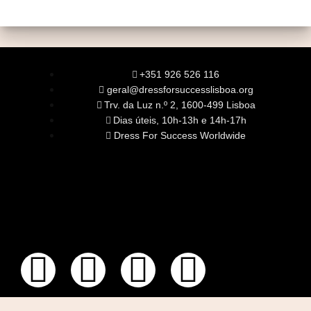
+351 926 526 116
geral@dressforsuccesslisboa.org
Trv. da Luz n.º 2, 1600-499 Lisboa
Dias úteis, 10h-13h e 14h-17h
Dress For Success Worldwide
SOBRE NÓS
A Nossa Missão
Equipa
Órgãos Sociais
Rede Global