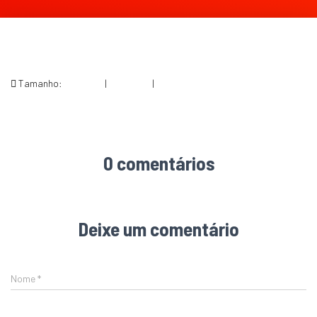
Tamanho:
150 × 150
|
300 × 300
|
564 × 564
0 comentários
Deixe um comentário
Nome
*