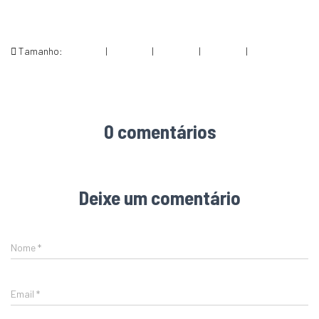
Tamanho:
150 × 150
|
300 × 150
|
750 × 375
|
750 × 375
|
2000 × 1000
0 comentários
Deixe um comentário
Nome
*
Email
*