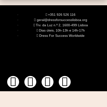
+351 926 526 116
geral@dressforsuccesslisboa.org
Trv. da Luz n.º 2, 1600-499 Lisboa
Dias úteis, 10h-13h e 14h-17h
Dress For Success Worldwide
SOBRE NÓS
A Nossa Missão
Equipa
Órgãos Sociais
Rede Global