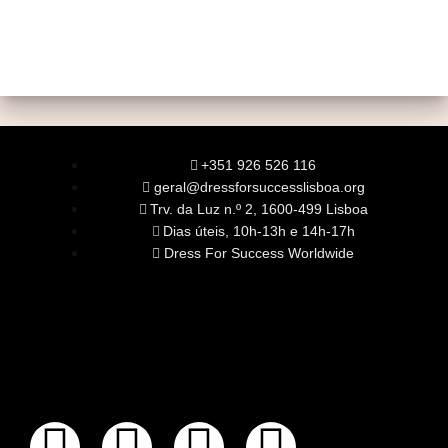
+351 926 526 116
geral@dressforsuccesslisboa.org
Trv. da Luz n.º 2, 1600-499 Lisboa
Dias úteis, 10h-13h e 14h-17h
Dress For Success Worldwide
SOBRE NÓS
A Nossa Missão
Equipa
Órgãos Sociais
Rede Global