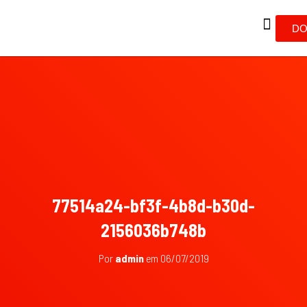
DO
77514a24-bf3f-4b8d-b30d-
2156036b748b
Por
admin
em
06/07/2019