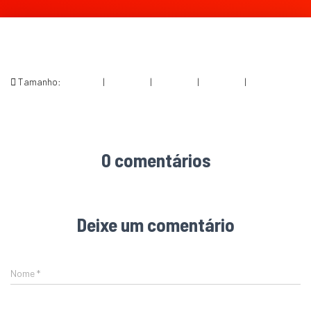
Tamanho:
150 × 150
|
300 × 200
|
750 × 499
|
360 × 240
|
997 × 664
0 comentários
Deixe um comentário
Nome
*