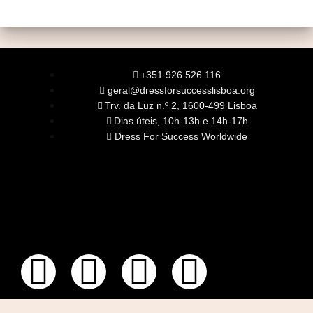
+351 926 526 116
geral@dressforsuccesslisboa.org
Trv. da Luz n.º 2, 1600-499 Lisboa
Dias úteis, 10h-13h e 14h-17h
Dress For Success Worldwide
SOBRE NÓS
A Nossa Missão
Equipa
Órgãos Sociais
Rede Global