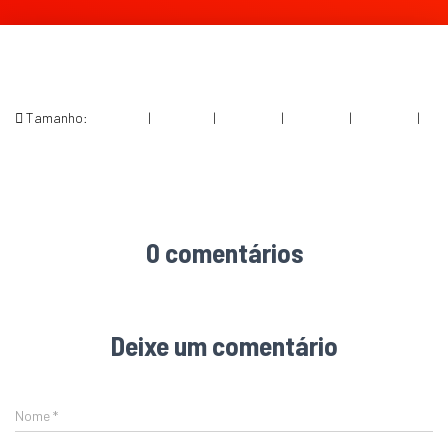
Tamanho:
150 × 150
|
300 × 169
|
750 × 422
|
750 × 422
|
360 × 240
|
1280 × 720
0 comentários
Deixe um comentário
Nome
*