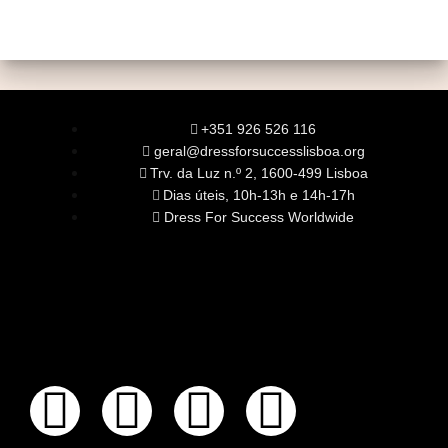
+351 926 526 116
geral@dressforsuccesslisboa.org
Trv. da Luz n.º 2, 1600-499 Lisboa
Dias úteis, 10h-13h e 14h-17h
Dress For Success Worldwide
SOBRE NÓS
A Nossa Missão
Equipa
Órgãos Sociais
Rede Global