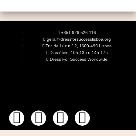
+351 926 526 116
geral@dressforsuccesslisboa.org
Trv. da Luz n.º 2, 1600-499 Lisboa
Dias úteis, 10h-13h e 14h-17h
Dress For Success Worldwide
SOBRE NÓS
A Nossa Missão
Equipa
Órgãos Sociais
Rede Global