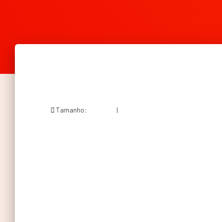
Tamanho:
150 × 150
|
263 × 237