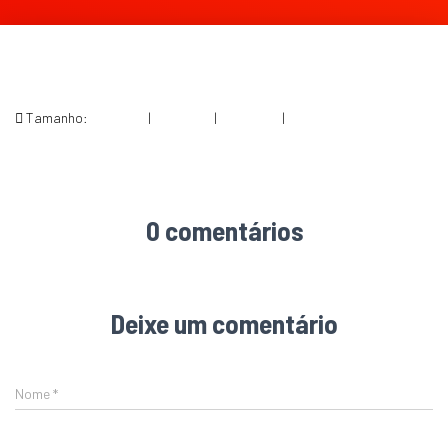
Tamanho:
150 × 150
|
300 × 277
|
360 × 240
|
567 × 524
0 comentários
Deixe um comentário
Nome
*