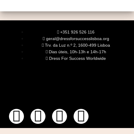
+351 926 526 116
geral@dressforsuccesslisboa.org
Trv. da Luz n.º 2, 1600-499 Lisboa
Dias úteis, 10h-13h e 14h-17h
Dress For Success Worldwide
SOBRE NÓS
A Nossa Missão
Equipa
Órgãos Sociais
Rede Global