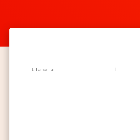
Tamanho:
150 × 150
|
300 × 300
|
750 × 746
|
360 × 240
|