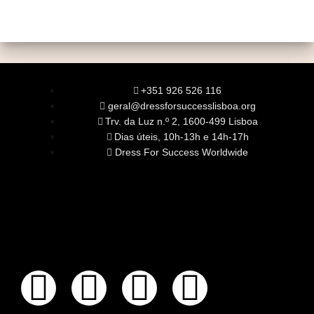
+351 926 526 116
geral@dressforsuccesslisboa.org
Trv. da Luz n.º 2, 1600-499 Lisboa
Dias úteis, 10h-13h e 14h-17h
Dress For Success Worldwide
SOBRE NÓS
A Nossa Missão
Equipa
Órgãos Sociais
Rede Global