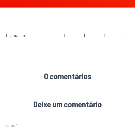
Tamanho:
150 × 150
|
300 × 197
|
750 × 493
|
750 × 493
|
360 × 240
|
1466 × 964
0 comentários
Deixe um comentário
Nome
*