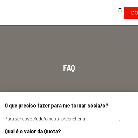
DO
FAQ
O que preciso fazer para me tornar sócia/o?
Para ser associada/o basta preencher a
ficha de sócia/o
.
Qual é o valor da Quota?