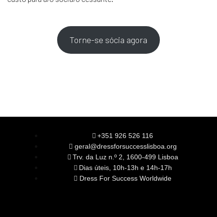
Torne-se sócia agora
+351 926 526 116
geral@dressforsuccesslisboa.org
Trv. da Luz n.º 2, 1600-499 Lisboa
Dias úteis, 10h-13h e 14h-17h
Dress For Success Worldwide
SOBRE NÓS
A Nossa Missão