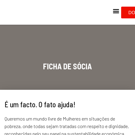
DO
FICHA DE SÓCIA
É um facto. O fato ajuda!
Queremos um mundo livre de Mulheres em situações de
pobreza, onde todas sejam tratadas com respeito e dignidade,
reconhecidas pelo seu papel na sustentabilidade económica