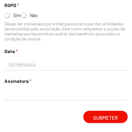
RGPD
*
Sim
Não
Desejo ser contactado por e-mail para estar a par das actividades
desenvolvidas pela associação, bem como campanhas e acções de
marketing que me permitam usufruir dos benefícios associados à
condição de sócio/a.
E
Data
*
m
a
i
l
d
Assinatura
*
e
c
ó
d
i
g
SUBMETER
o