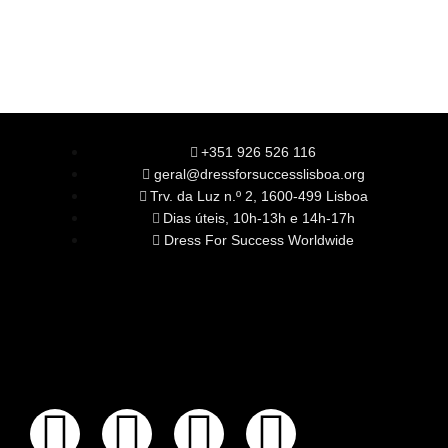
+351 926 526 116
geral@dressforsuccesslisboa.org
Trv. da Luz n.º 2, 1600-499 Lisboa
Dias úteis, 10h-13h e 14h-17h
Dress For Success Worldwide
SOBRE NÓS
A Nossa Missão
Equipa
Órgãos Sociais
Rede Global