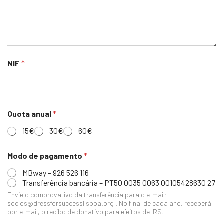
NIF
*
Quota anual
*
15€
30€
60€
Modo de pagamento
*
MBway – 926 526 116
Transferência bancária – PT50 0035 0063 00105428630 27
Envie o comprovativo da transferência para o e-mail:
socios@dressforsuccesslisboa.org . No final de cada ano, receberá
por e-mail, o recibo de donativo para efeitos de IRS.