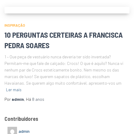
INSPIRAÇÃO
10 PERGUNTAS CERTEIRAS A FRANCISCA
PEDRA SOARES
1 – Que peça de vestuário nunca deveria ter sido inventada?
Permitam-me que fale de calçado: Crocs! O que é aquilo? Nunca vi
nenhum par de Crocs esteticamente bonito. Nem mesmo os das
marcas de luxo! Se querem sapatos de plástico, escolham
Havaianas. Se querem algo muito confortável, apresento-vos um
Ler mais
Por
admin
, Há
8 anos
Contribuidores
admin