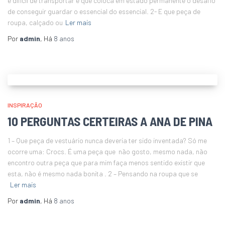
é difícil de transportar e que coloca em estado permanente o desafio
de conseguir guardar o essencial do essencial. 2- E que peça de
roupa, calçado ou
Ler mais
Por
admin
, Há
8 anos
INSPIRAÇÃO
10 PERGUNTAS CERTEIRAS A ANA DE PINA
1 – Que peça de vestuário nunca deveria ter sido inventada? Só me
ocorre uma: Crocs. É uma peça que não gosto, mesmo nada, não
encontro outra peça que para mim faça menos sentido existir que
esta, não é mesmo nada bonita . 2 – Pensando na roupa que se
Ler mais
Por
admin
, Há
8 anos