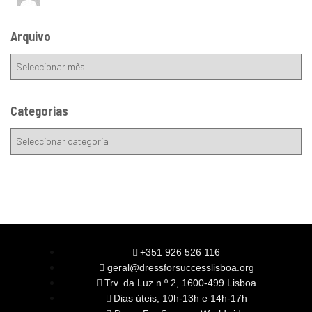
Arquivo
Categorias
+351 926 526 116
geral@dressforsuccesslisboa.org
Trv. da Luz n.º 2, 1600-499 Lisboa
Dias úteis, 10h-13h e 14h-17h