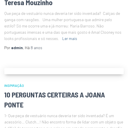
Teresa Mouzinho
Que peça de vestuário nunca deveria ter sido inventada? Calças de
ganga com rasgões. Uma mulher portuguesa que admire pelo
estilo? Só me ocorre uma e já morreu: Maria Barroso. Não
portuguesas imensas e uma das que mais gosto é Amal Clooney nos
looks profissionais e só nesses.
Ler mais
Por
admin
, Há
8 anos
INSPIRAÇÃO
10 PERGUNTAS CERTEIRAS A JOANA
PONTE
1- Que peça de vestuário nunca deveria ter sido inventada? É um
acessório… Clutch…! Não encontro forma de lidar com um objeto que