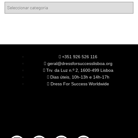
+351 926 526 116
geral@dressforsuccesslisboa.org
Trv. da Luz n.º 2, 1600-499 Lisboa
Dias úteis, 10h-13h e 14h-17h
Dress For Success Worldwide
SOBRE NÓS
A Nossa Missão
Equipa
Órgãos Sociais
Rede Global