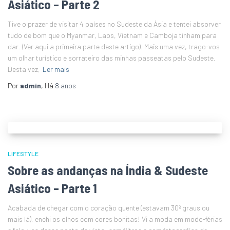
Asiático – Parte 2
Tive o prazer de visitar 4 países no Sudeste da Ásia e tentei absorver
tudo de bom que o Myanmar, Laos, Vietnam e Camboja tinham para
dar. (Ver aqui a primeira parte deste artigo). Mais uma vez, trago-vos
um olhar turístico e sorrateiro das minhas passeatas pelo Sudeste.
Desta vez,
Ler mais
Por
admin
, Há
8 anos
LIFESTYLE
Sobre as andanças na Índia & Sudeste
Asiático – Parte 1
Acabada de chegar com o coração quente (estavam 30º graus ou
mais lá), enchi os olhos com cores bonitas! Vi a moda em modo-férias