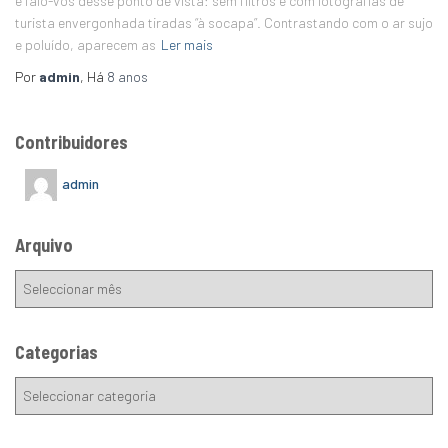
e falo-vos desse ponto de vista: sem filtros e com fotografias de
turista envergonhada tiradas “à socapa”. Contrastando com o ar sujo
e poluído, aparecem as
Ler mais
Por
admin
, Há
8 anos
Contribuidores
admin
Arquivo
Categorias