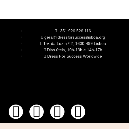
+351 926 526 116
geral@dressforsuccesslisboa.org
Trv. da Luz n.º 2, 1600-499 Lisboa
Dias úteis, 10h-13h e 14h-17h
Dress For Success Worldwide
SOBRE NÓS
A Nossa Missão
Equipa
Órgãos Sociais
Rede Global