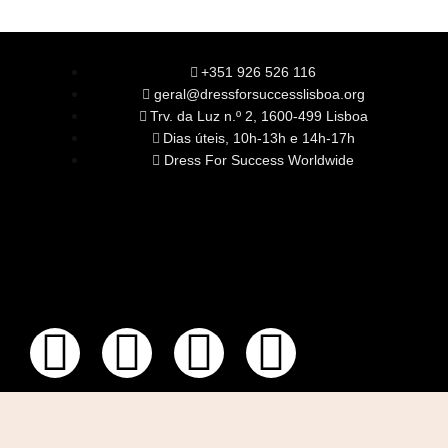
+351 926 526 116
geral@dressforsuccesslisboa.org
Trv. da Luz n.º 2, 1600-499 Lisboa
Dias úteis, 10h-13h e 14h-17h
Dress For Success Worldwide
SOBRE NÓS
A Nossa Missão
Equipa
Órgãos Sociais
Rede Global