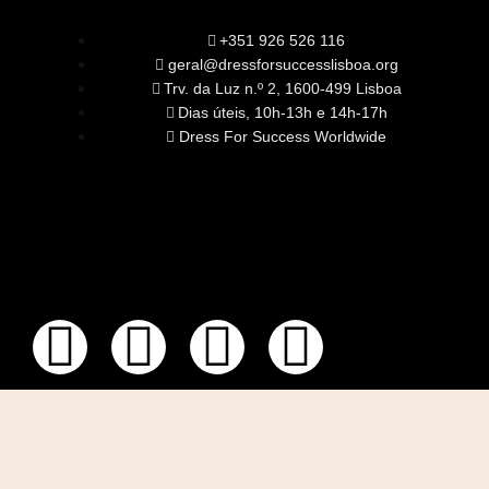
+351 926 526 116
geral@dressforsuccesslisboa.org
Trv. da Luz n.º 2, 1600-499 Lisboa
Dias úteis, 10h-13h e 14h-17h
Dress For Success Worldwide
SOBRE NÓS
A Nossa Missão
Equipa
Órgãos Sociais
Rede Global