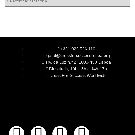
+351 926 526 116
geral@dressforsuccesslisboa.org
Trv. da Luz n.º 2, 1600-499 Lisboa
Dias úteis, 10h-13h e 14h-17h
Dress For Success Worldwide
SOBRE NÓS
A Nossa Missão
Equipa
Órgãos Sociais
Rede Global