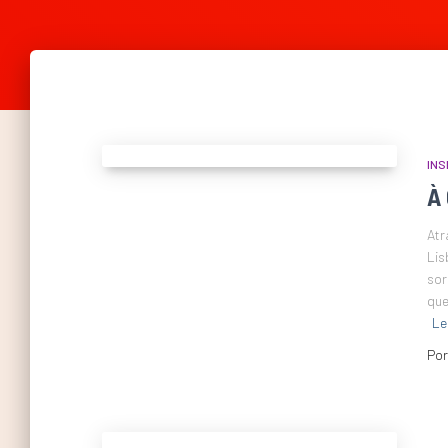
INS
À
Atr
Lis
sor
que
Le
Po