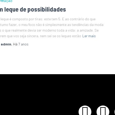
PIRAÇÃO
m leque de possibilidades
leque é composto por tiras: este tem 5. E ao contrário do que
tumo fazer, o meu foco não é simplesmente as tendências da moda
 o que realmente devia ser moderno toda a vida: a amizade. Se
rem que vos seja sincera, nem sei se os leques estão
Ler mais
r
admin
, Há
7 anos