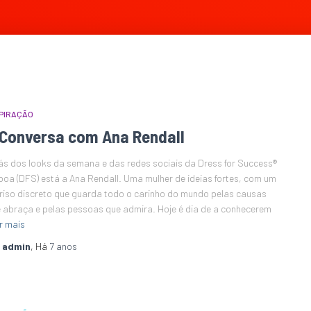
PIRAÇÃO
 Conversa com Ana Rendall
ás dos looks da semana e das redes sociais da Dress for Success®
boa (DFS) está a Ana Rendall. Uma mulher de ideias fortes, com um
riso discreto que guarda todo o carinho do mundo pelas causas
 abraça e pelas pessoas que admira. Hoje é dia de a conhecerem
r mais
r
admin
, Há
7 anos