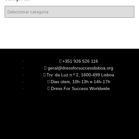
+351 926 526 116
geral@dressforsuccesslisboa.org
Trv. da Luz n.º 2, 1600-499 Lisboa
Dias úteis, 10h-13h e 14h-17h
Dress For Success Worldwide
SOBRE NÓS
A Nossa Missão
Equipa
Órgãos Sociais
Rede Global