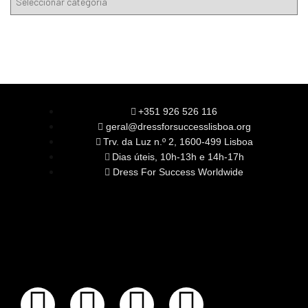
+351 926 526 116
geral@dressforsuccesslisboa.org
Trv. da Luz n.º 2, 1600-499 Lisboa
Dias úteis, 10h-13h e 14h-17h
Dress For Success Worldwide
SOBRE NÓS
A Nossa Missão
Equipa
Órgãos Sociais
Rede Global