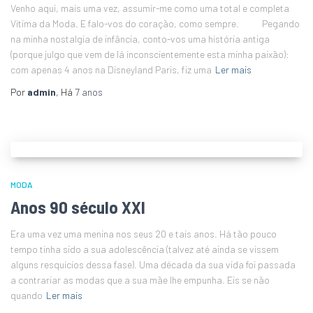
Venho aqui, mais uma vez, assumir-me como uma total e completa
Vítima da Moda. E falo-vos do coração, como sempre. Pegando
na minha nostalgia de infância, conto-vos uma história antiga
(porque julgo que vem de lá inconscientemente esta minha paixão):
com apenas 4 anos na Disneyland Paris, fiz uma
Ler mais
Por
admin
, Há
7 anos
MODA
Anos 90 século XXI
Era uma vez uma menina nos seus 20 e tais anos. Há tão pouco
tempo tinha sido a sua adolescência (talvez até ainda se vissem
alguns resquícios dessa fase). Uma década da sua vida foi passada
a contrariar as modas que a sua mãe lhe empunha. Eis se não
quando
Ler mais