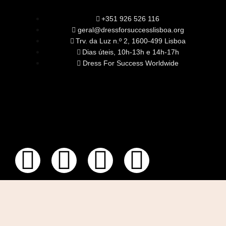
+351 926 526 116
geral@dressforsuccesslisboa.org
Trv. da Luz n.º 2, 1600-499 Lisboa
Dias úteis, 10h-13h e 14h-17h
Dress For Success Worldwide
SOBRE NÓS
A Nossa Missão
Equipa
Órgãos Sociais
Rede Global