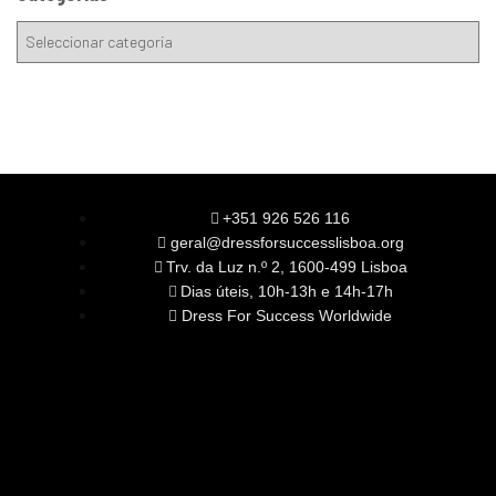
+351 926 526 116
geral@dressforsuccesslisboa.org
Trv. da Luz n.º 2, 1600-499 Lisboa
Dias úteis, 10h-13h e 14h-17h
Dress For Success Worldwide
SOBRE NÓS
A Nossa Missão
Equipa
Órgãos Sociais
Rede Global