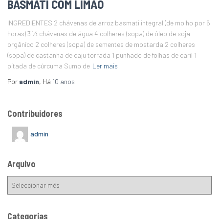
BASMATI COM LIMÃO
INGREDIENTES 2 chávenas de arroz basmati integral (de molho por 6
horas) 3 ½ chávenas de água 4 colheres (sopa) de óleo de soja
orgânico 2 colheres (sopa) de sementes de mostarda 2 colheres
(sopa) de castanha de caju torrada 1 punhado de folhas de caril 1
pitada de cúrcuma Sumo de
Ler mais
Por
admin
, Há
10 anos
Contribuidores
admin
Arquivo
Categorias