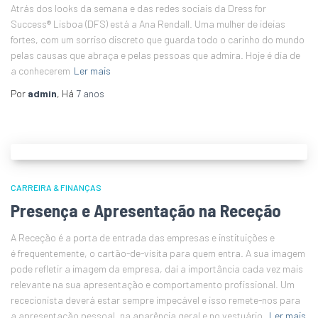
Atrás dos looks da semana e das redes sociais da Dress for
Success® Lisboa (DFS) está a Ana Rendall. Uma mulher de ideias
fortes, com um sorriso discreto que guarda todo o carinho do mundo
pelas causas que abraça e pelas pessoas que admira. Hoje é dia de
a conhecerem
Ler mais
Por
admin
, Há
7 anos
CARREIRA & FINANÇAS
Presença e Apresentação na Receção
A Receção é a porta de entrada das empresas e instituições e
é frequentemente, o cartão-de-visita para quem entra. A sua imagem
pode refletir a imagem da empresa, daí a importância cada vez mais
relevante na sua apresentação e comportamento profissional. Um
rececionista deverá estar sempre impecável e isso remete-nos para
a apresentação pessoal, na aparência geral e no vestuário.
Ler mais