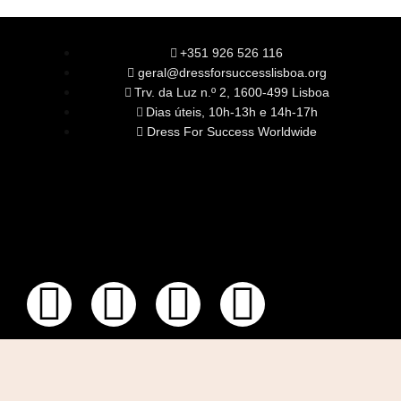
+351 926 526 116
geral@dressforsuccesslisboa.org
Trv. da Luz n.º 2, 1600-499 Lisboa
Dias úteis, 10h-13h e 14h-17h
Dress For Success Worldwide
SOBRE NÓS
A Nossa Missão
Equipa
Órgãos Sociais
Rede Global