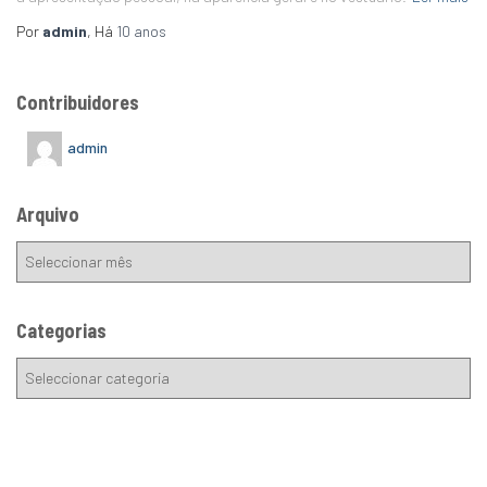
Por
admin
, Há
10 anos
Contribuidores
admin
Arquivo
Categorias