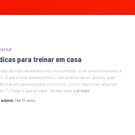
ESTYLE
dicas para treinar em casa
oda da vida saudável é uma «nova moda» a ser levada bastante a
io. E para fazer exercício físico, nem precisa de um ginásio, pois
e ficar em casa e poupar uns trocos. Como? Aqui ficam algumas
as. 1 – Fazer o que se sabe Se não sabe
Ler mais
r
admin
, Há
10 anos