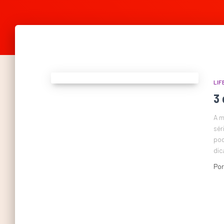
LIF
3 
A m
sér
pod
dic
Po