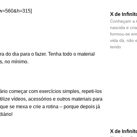
&w=560&h=315]
X de Infinit
Conheçam a A
nascida e cri
formou-se em 
vida dá, não 
tendo
a do dia para o fazer. Tenha todo o material
s, no mínimo.
ário começar com exercícios simples, repeti-los
ilize vídeos, acessórios e outros materiais para
que se mexa e crie a rotina – porque depois já
iário!
X de Infinit