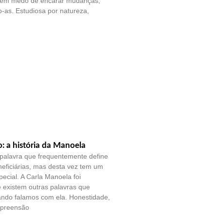
sem medo de encarar mudanças,
-as. Estudiosa por natureza,
o: a história da Manoela
palavra que frequentemente define
eficiárias, mas desta vez tem um
pecial. A Carla Manoela foi
e existem outras palavras que
ando falamos com ela. Honestidade,
mpreensão