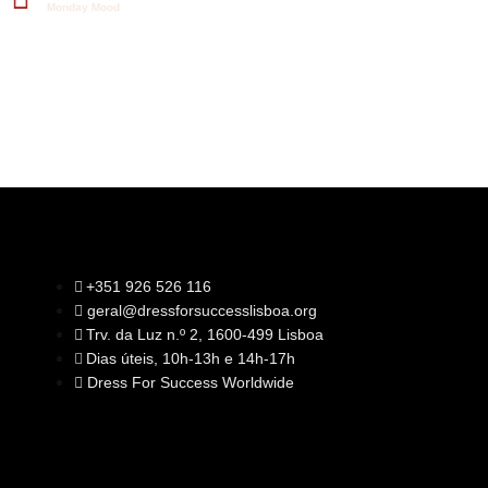
Monday Mood
+351 926 526 116
geral@dressforsuccesslisboa.org
SOBRE NÓS
Trv. da Luz n.º 2, 1600-499 Lisboa
A Nossa Missão
Equipa
Dias úteis, 10h-13h e 14h-17h
Órgãos Sociais
Rede Global
Dress For Success Worldwide