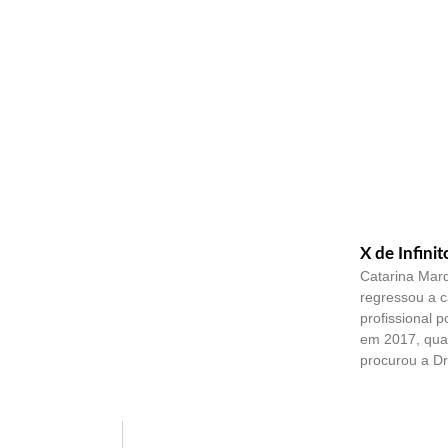
X de Infinit
Catarina Mar
regressou a 
profissional 
em 2017, quan
procurou a Dr