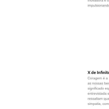
Inovadora e 
impulsionando
X de Infinit
Coragem é a 
as nossas ben
significado es
entrevistada 
ressaltam qu
simpatia, co