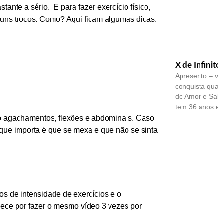
nte a sério. E para fazer exercício físico,
 uns trocos. Como? Aqui ficam algumas dicas.
X de Infinit
Apresento – v
conquista qua
de Amor e Sa
tem 36 anos 
o agachamentos, flexões e abdominais. Caso
O que importa é que se mexa e que não se sinta
os de intensidade de exercícios e o
Tone ItUp
mece por fazer o mesmo vídeo 3 vezes por