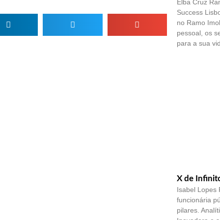
Elba Cruz Ram
Success Lisbo
no Ramo Imobi
pessoal, os s
para a sua vid
X de Infinit
Isabel Lopes F
funcionária pú
pilares. Analí