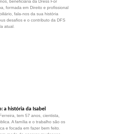
os, beneficiária da Dress For
a, formada em Direito e profissional
liário, fala-nos da sua história
eus desafios e o contributo da DFS
a atual.
o: a história da Isabel
erreira, tem 57 anos, cientista,
blica. A família e o trabalho são os
tica e focada em fazer bem feito.