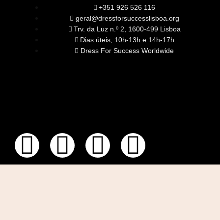
+351 926 526 116
geral@dressforsuccesslisboa.org
Trv. da Luz n.º 2, 1600-499 Lisboa
Dias úteis, 10h-13h e 14h-17h
Dress For Success Worldwide
SOBRE NÓS
A Nossa Missão
Equipa
Órgãos Sociais
Rede Global