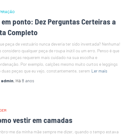
PIRAÇÃO
0 em ponto: Dez Perguntas Certeiras a
ita Completo
Que peça de vestuário nunca deveria ter sido inventada? Nenhuma!
 considero qualquer peça de roupa inútil ou um erro. Penso é que
umas peças requerem mais cuidado na sua escolha e
rdenação. Por exemplo, calções mesmo muito curtos e leggings
 duas peças que eu vejo, constantemente, serem
Ler mais
r
admin
, Há
8 anos
GEM
omo vestir em camadas
bro-me da minha mãe sempre me dizer, quando o tempo estava