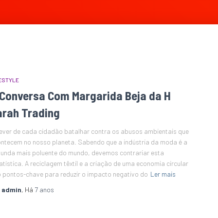
ESTYLE
 Conversa Com Margarida Beja da H
arah Trading
ever de cada cidadão batalhar contra os abusos ambientais que
ntecem no nosso planeta. Sabendo que a indústria da moda é a
unda mais poluente do mundo, devemos contrariar esta
atística. A reciclagem têxtil e a criação de uma economia circular
 pontos-chave para reduzir o impacto negativo do
Ler mais
r
admin
, Há
7 anos