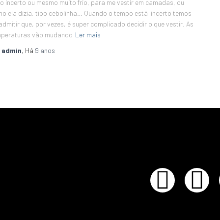
o incerto ou mesmo muito frio, para me vestir em camadas, ou
o ela dizia, tipo cebolinha… Quando o tempo está incerto temos
admitir que, por vezes, é super complicado decidir o que vestir. As
mperaturas vão mudando
Ler mais
r
admin
, Há
9 anos