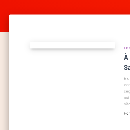
LIF
À
S
É d
aco
seg
est
são
Po