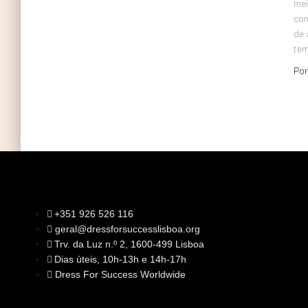
mei
com
de 
te
Po
+351 926 526 116
geral@dressforsuccesslisboa.org
SOBRE NÓS
Trv. da Luz n.º 2, 1600-499 Lisboa
A Nossa Missão
Equipa
Dias úteis, 10h-13h e 14h-17h
Órgãos Sociais
Rede Global
Dress For Success Worldwide