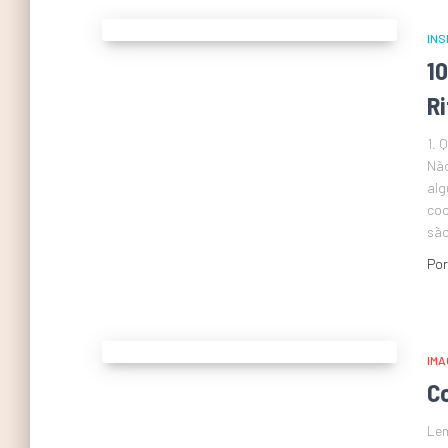
INS
1
R
1. 
Não
alg
coo
são
Po
IMA
C
Lem